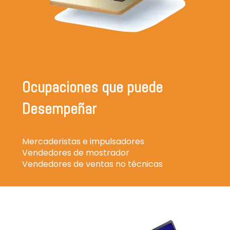
Ocupaciones que puede
Desempeñar
Mercaderistas e impulsadores
Vendedores de mostrador
Vendedores de ventas no técnicas