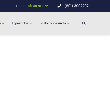
(601) 3902202
SÍGUENOS 💚
a
Egresados
La Unimonserrate