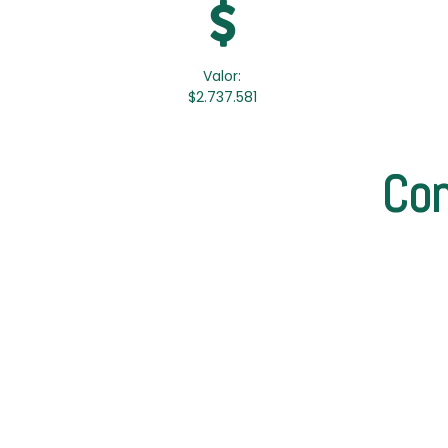
Valor:
$2.737.581
Con