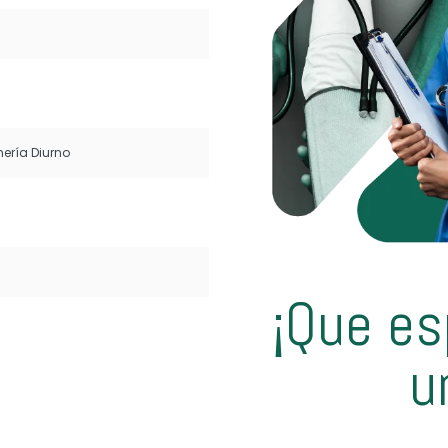
¡Que es
u