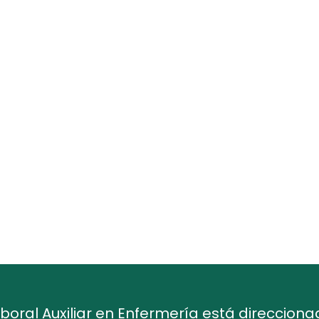
r
xiliar en
boral Auxiliar en Enfermería está direccion