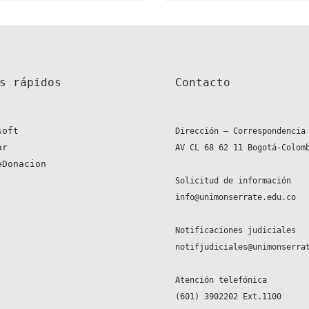
s rápidos 
Contacto
soft
Dirección – Correspondencia
ar
AV CL 68 62 11 Bogotá-Colom
eDonacion
Solicitud de información
info@unimonserrate.edu.co
Notificaciones judiciales
notifjudiciales@unimonserra
Atención telefónica
(601) 3902202 Ext.1100