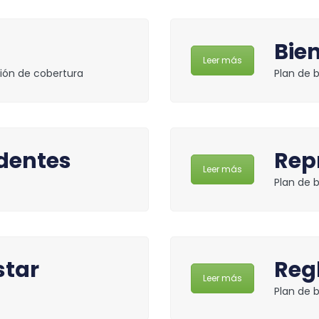
Bie
Leer más
ión de cobertura
Plan de 
identes
Rep
Leer más
Plan de 
star
Reg
Leer más
Plan de 