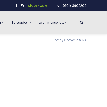
(601) 3902202
SÍGUENOS 💚
a
Egresados
La Unimonserrate
Home
/
Convenio SENA