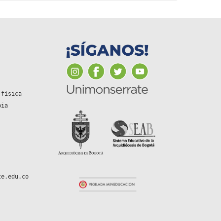
 física
bia
te.edu.co