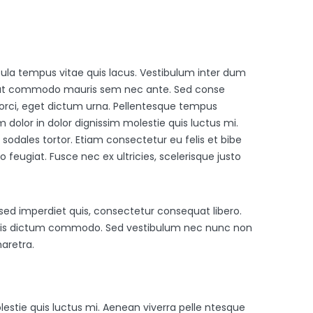
icula tempus vitae quis lacus. Vestibulum inter dum
em, ut commodo mauris sem nec ante. Sed conse
orci, eget dictum urna. Pellentesque tempus
m dolor in dolor dignissim molestie quis luctus mi.
odales tortor. Etiam consectetur eu felis et bibe
feugiat. Fusce nec ex ultricies, scelerisque justo
sed imperdiet quis, consectetur consequat libero.
lobortis dictum commodo. Sed vestibulum nec nunc non
aretra.
olestie quis luctus mi. Aenean viverra pelle ntesque