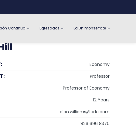
ión Continua
Egresados
La Unimonserrate
ill
:
Economy
T:
Professor
Professor of Economy
12 Years
alan.williams@edu.com
826 696 8370