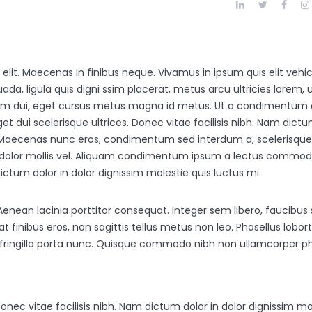
elit. Maecenas in finibus neque. Vivamus in ipsum quis elit veh
ada, ligula quis digni ssim placerat, metus arcu ultricies lor
ntum dui, eget cursus metus magna id metus. Ut a condimentum 
t dui scelerisque ultrices. Donec vitae facilisis nibh. Nam dictu
la Maecenas nunc eros, condimentum sed interdum a, scelerisque s
n dolor mollis vel. Aliquam condimentum ipsum a lectus commodo 
dictum dolor in dolor dignissim molestie quis luctus mi.
enean lacinia porttitor consequat. Integer sem libero, faucibus 
 erat finibus eros, non sagittis tellus metus non leo. Phasellus 
, fringilla porta nunc. Quisque commodo nibh non ullamcorper ph
Donec vitae facilisis nibh. Nam dictum dolor in dolor dignissim m