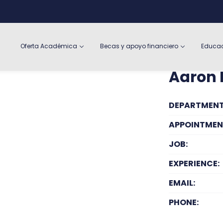
Oferta Académica
Becas y apoyo financiero
Educac
Aaron H
DEPARTMENT
APPOINTMEN
JOB:
EXPERIENCE:
EMAIL:
PHONE: