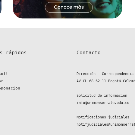
s rápidos 
Contacto
soft
Dirección – Correspondencia
ar
AV CL 68 62 11 Bogotá-Colom
eDonacion
Solicitud de información
info@unimonserrate.edu.co
Notificaciones judiciales
notifjudiciales@unimonserra