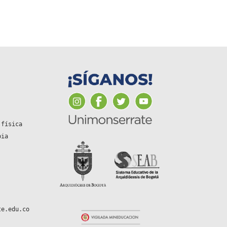
 física
bia
te.edu.co