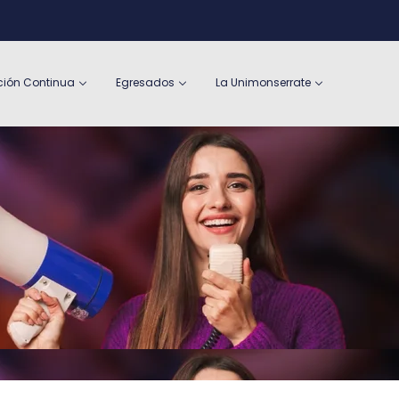
ión Continua
Egresados
La Unimonserrate