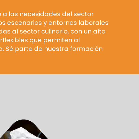
 a las necesidades del sector
os escenarios y entornos laborales
 al sector culinario, con un alto
flexibles que permiten al
a. Sé parte de nuestra formación