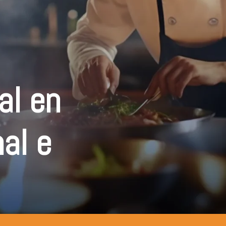
al en
al e