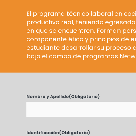
El programa técnico laboral en coc
productivo real, teniendo egresado
en que se encuentren, Forman perso
componente ético y principios de e
estudiante desarrollar su proceso
bajo el campo de programas Netwo
Nombre y Apellido
(Obligatorio)
Identificación
(Obligatorio)