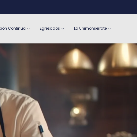
ión Continua
Egresados
La Unimonserrate