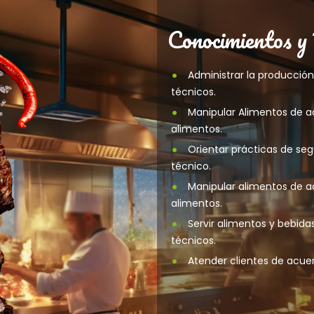
Conocimientos y
Administrar la producció
técnicos.
Manipular Alimentos de 
alimentos.
Orientar prácticas de se
técnico.
Manipular alimentos de 
alimentos.
Servir alimentos y bebid
técnicos.
Atender clientes de acue