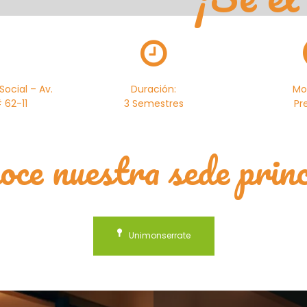
ocial – Av.
Duración:
Mo
 62-11
3 Semestres
Pr
oce nuestra sede princ
Unimonserrate