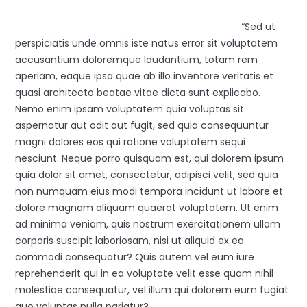
“Sed ut
perspiciatis unde omnis iste natus error sit voluptatem
accusantium doloremque laudantium, totam rem
aperiam, eaque ipsa quae ab illo inventore veritatis et
quasi architecto beatae vitae dicta sunt explicabo.
Nemo enim ipsam voluptatem quia voluptas sit
aspernatur aut odit aut fugit, sed quia consequuntur
magni dolores eos qui ratione voluptatem sequi
nesciunt. Neque porro quisquam est, qui dolorem ipsum
quia dolor sit amet, consectetur, adipisci velit, sed quia
non numquam eius modi tempora incidunt ut labore et
dolore magnam aliquam quaerat voluptatem. Ut enim
ad minima veniam, quis nostrum exercitationem ullam
corporis suscipit laboriosam, nisi ut aliquid ex ea
commodi consequatur? Quis autem vel eum iure
reprehenderit qui in ea voluptate velit esse quam nihil
molestiae consequatur, vel illum qui dolorem eum fugiat
quo voluptas nulla pariatur?